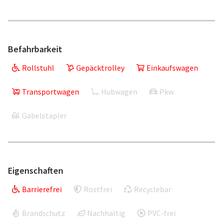
Befahrbarkeit
Rollstuhl
Gepäcktrolley
Einkaufswagen
Transportwagen
Hubwagen
Pkw
Gabelstapler
Eigenschaften
Barrierefrei
Rostfrei
Recyclebar
Brandschutz
Nachhaltig
PVC-frei