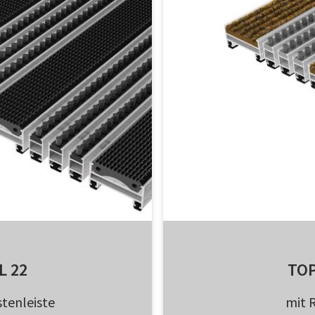
L 22
TOP
tenleiste
mit 