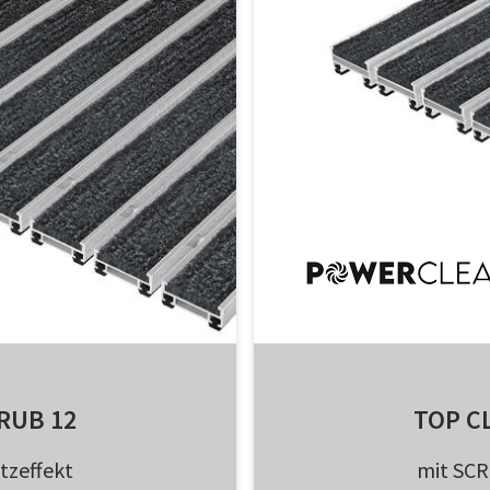
RUB 12
TOP C
tzeffekt
mit SCR