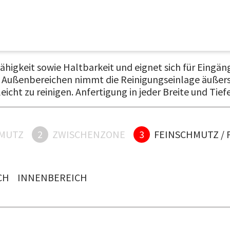
higkeit sowie Haltbarkeit und eignet sich für Eingän
d Außenbereichen nimmt die Reinigungseinlage äußers
cht zu reinigen. Anfertigung in jeder Breite und Tie
MUTZ
2
ZWISCHENZONE
3
FEINSCHMUTZ / 
H
INNENBEREICH