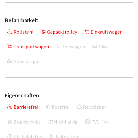
Befahrbarkeit
Rollstuhl
Gepäcktrolley
Einkaufswagen
Transportwagen
Hubwagen
Pkw
Gabelstapler
Eigenschaften
Barrierefrei
Rostfrei
Recyclebar
Brandschutz
Nachhaltig
PVC-frei
Phthalat-frei
Leitsystem