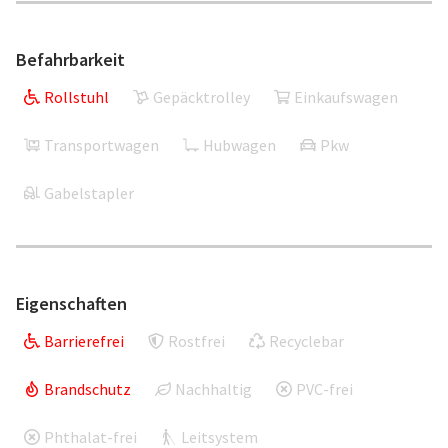
Befahrbarkeit
Rollstuhl
Gepäcktrolley
Einkaufswagen
Transportwagen
Hubwagen
Pkw
Gabelstapler
Eigenschaften
Barrierefrei
Rostfrei
Recyclebar
Brandschutz
Nachhaltig
PVC-frei
Phthalat-frei
Leitsystem