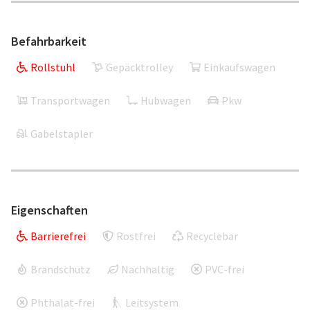
Befahrbarkeit
Rollstuhl
Gepäcktrolley
Einkaufswagen
Transportwagen
Hubwagen
Pkw
Gabelstapler
Eigenschaften
Barrierefrei
Rostfrei
Recyclebar
Brandschutz
Nachhaltig
PVC-frei
Phthalat-frei
Leitsystem