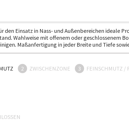
r den Einsatz in Nass- und Außenbereichen ideale Prod
 stand. Wahlweise mit offenem oder geschlossenem Bod
einigen. Maßanfertigung in jeder Breite und Tiefe sow
MUTZ
2
ZWISCHENZONE
3
FEINSCHMUTZ / 
HLOSSEN