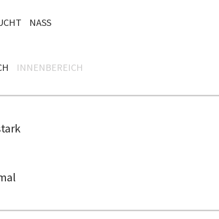
UCHT
NASS
H
INNENBEREICH
stark
mal