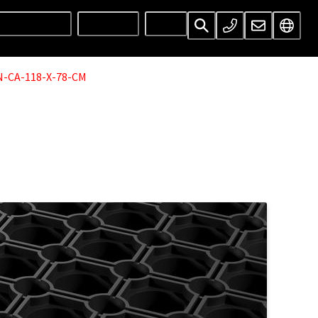
UNTERNEHMEN
SERVICES
INFOS
-CA-118-X-78-CM