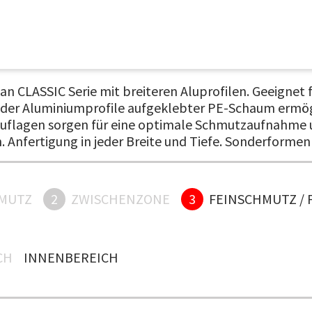
 CLASSIC Serie mit breiteren Aluprofilen. Geeignet f
e der Aluminiumprofile aufgeklebter PE-Schaum ermö
psauflagen sorgen für eine optimale Schmutzaufnahm
n. Anfertigung in jeder Breite und Tiefe. Sonderformen
MUTZ
2
ZWISCHENZONE
3
FEINSCHMUTZ / 
H
INNENBEREICH