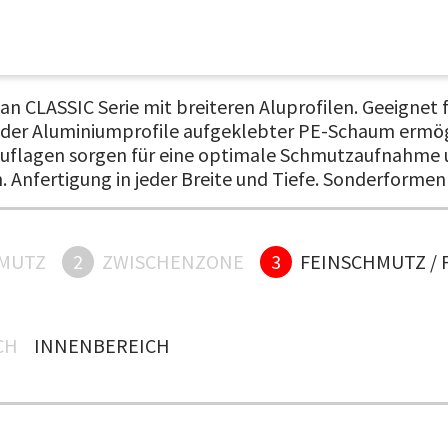
 CLASSIC Serie mit breiteren Aluprofilen. Geeignet f
e der Aluminiumprofile aufgeklebter PE-Schaum ermö
psauflagen sorgen für eine optimale Schmutzaufnahm
n. Anfertigung in jeder Breite und Tiefe. Sonderformen
MUTZ
2
ZWISCHENZONE
3
FEINSCHMUTZ / 
H
INNENBEREICH