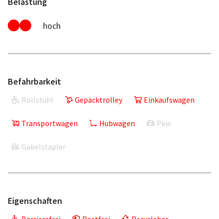
Belastung
hoch
Befahrbarkeit
Rollstuhl
Gepäcktrolley
Einkaufswagen
Transportwagen
Hubwagen
Pkw
Gabelstapler
Eigenschaften
Barrierefrei
Rostfrei
Recyclebar