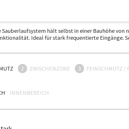
de Sauberlaufsystem hält selbst in einer Bauhöhe von
unktionalität. Ideal für stark frequentierte Eingänge
MUTZ
2
ZWISCHENZONE
3
FEINSCHMUTZ / 
H
INNENBEREICH
stark