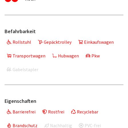
Befahrbarkeit
Rollstuhl
Gepäcktrolley
Einkaufswagen
Transportwagen
Hubwagen
Pkw
Gabelstapler
Eigenschaften
Barrierefrei
Rostfrei
Recyclebar
Brandschutz
Nachhaltig
PVC-frei