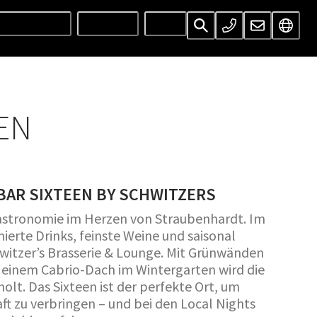
UNTERNEHMEN
SERVICES
INFOS
EN
AR SIXTEEN BY SCHWITZERS
sgastronomie im Herzen von Straubenhardt. Im
ierte Drinks, feinste Weine und saisonal
witzer’s Brasserie & Lounge. Mit Grünwänden
einem Cabrio-Dach im Wintergarten wird die
lt. Das Sixteen ist der perfekte Ort, um
aft zu verbringen – und bei den Local Nights