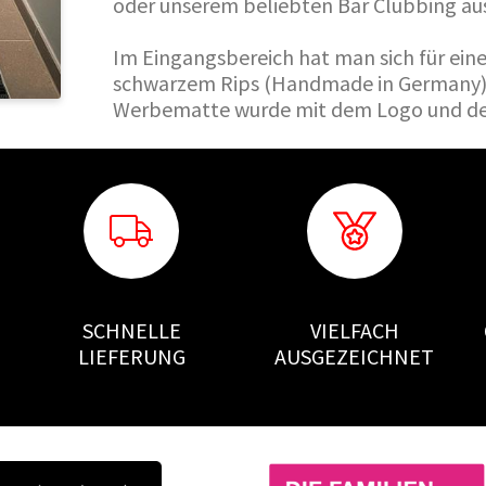
oder unserem beliebten Bar Clubbing ausg
Im Eingangsbereich hat man sich für ein
schwarzem Rips (Handmade in Germany) 
Werbematte wurde mit dem Logo und dem
SCHNELLE
VIELFACH
LIEFERUNG
AUSGEZEICHNET