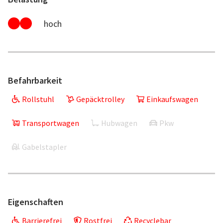
hoch
Befahrbarkeit
Rollstuhl
Gepäcktrolley
Einkaufswagen
Transportwagen
Hubwagen
Pkw
Gabelstapler
Eigenschaften
Barrierefrei
Rostfrei
Recyclebar