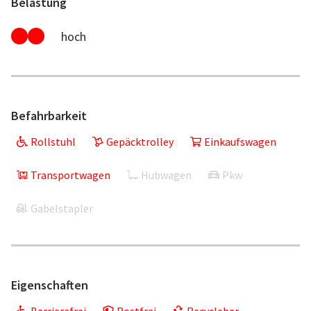
Belastung
hoch
Befahrbarkeit
Rollstuhl
Gepäcktrolley
Einkaufswagen
Transportwagen
Hubwagen
Pkw
Gabelstapler
Eigenschaften
Barrierefrei
Rostfrei
Recyclebar