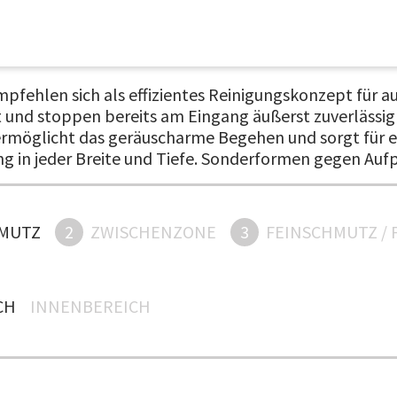
pfehlen sich als effizientes Reinigungskonzept für 
 und stoppen bereits am Eingang äußerst zuverlässig
möglicht das geräuscharme Begehen und sorgt für ei
ng in jeder Breite und Tiefe. Sonderformen gegen Aufp
MUTZ
2
ZWISCHENZONE
3
FEINSCHMUTZ / 
H
INNENBEREICH