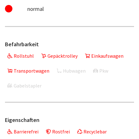
normal
Befahrbarkeit
Rollstuhl
Gepäcktrolley
Einkaufswagen
Transportwagen
Hubwagen
Pkw
Gabelstapler
Eigenschaften
Barrierefrei
Rostfrei
Recyclebar