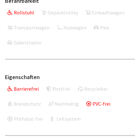
Befahrbarkeit
Rollstuhl
Gepäcktrolley
Einkaufswagen
Transportwagen
Hubwagen
Pkw
Gabelstapler
Eigenschaften
Barrierefrei
Rostfrei
Recyclebar
Brandschutz
Nachhaltig
PVC-frei
Phthalat-frei
Leitsystem