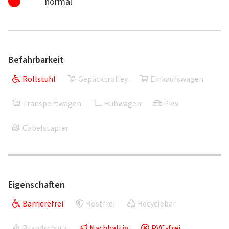
normal
Befahrbarkeit
Rollstuhl
Gepäcktrolley
Einkaufswagen
Transportwagen
Hubwagen
Pkw
Gabelstapler
Eigenschaften
Barrierefrei
Rostfrei
Recyclebar
Brandschutz
Nachhaltig
PVC-frei