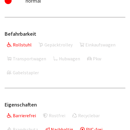
normal
Befahrbarkeit
Rollstuhl
Gepäcktrolley
Einkaufswagen
Transportwagen
Hubwagen
Pkw
Gabelstapler
Eigenschaften
Barrierefrei
Rostfrei
Recyclebar
Brandschutz
Nachhaltig
PVC-frei