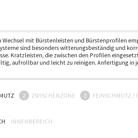
 Wechsel mit Bürstenleisten und Bürstenprofilen empf
ysteme sind besonders witterungsbeständig und korr
e. Kratzleisten, die zwischen den Profilen eingesetzt
g, aufrollbar und leicht zu reinigen. Anfertigung in
MUTZ
2
ZWISCHENZONE
3
FEINSCHMUTZ / 
H
INNENBEREICH