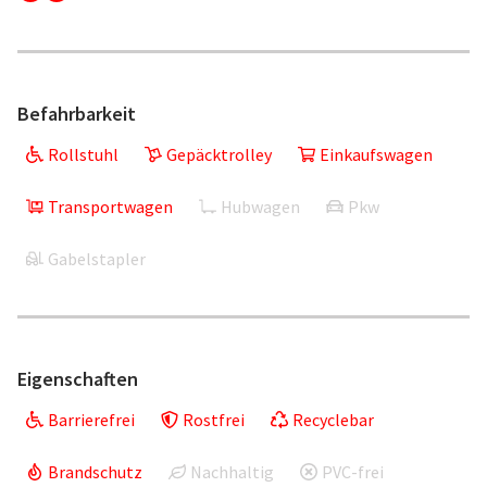
Befahrbarkeit
Rollstuhl
Gepäcktrolley
Einkaufswagen
Transportwagen
Hubwagen
Pkw
Gabelstapler
Eigenschaften
Barrierefrei
Rostfrei
Recyclebar
Brandschutz
Nachhaltig
PVC-frei