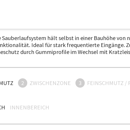
de Sauberlaufsystem hält selbst in einer Bauhöhe von
Funktionalität. Ideal für stark frequentierte Eingäng
eschutz durch Gummiprofile im Wechsel mit Kratzlei
MUTZ
2
ZWISCHENZONE
3
FEINSCHMUTZ / 
H
INNENBEREICH