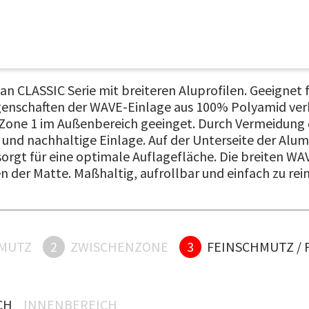
 CLASSIC Serie mit breiteren Aluprofilen. Geeignet f
genschaften der WAVE-Einlage aus 100% Polyamid ver
ür Zone 1 im Außenbereich geeinget. Durch Vermeidu
 und nachhaltige Einlage. Auf der Unterseite der Al
rgt für eine optimale Auflagefläche. Die breiten WA
Matte. Maßhaltig, aufrollbar und einfach zu reinige
MUTZ
2
ZWISCHENZONE
3
FEINSCHMUTZ / 
H
INNENBEREICH