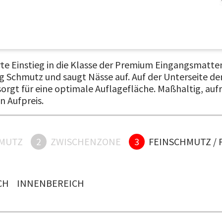
rte Einstieg in die Klasse der Premium Eingangsmatte
ig Schmutz und saugt Nässe auf. Auf der Unterseite 
gt für eine optimale Auflagefläche. Maßhaltig, aufro
n Aufpreis.
MUTZ
2
ZWISCHENZONE
3
FEINSCHMUTZ / 
H
INNENBEREICH