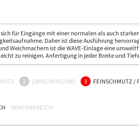
ich für Eingänge mit einer normalen als auch starke
igkeitsaufnahme. Daher ist diese Ausführung hervorra
nd Weichmachern ist die WAVE-Einlage eine umweltfr
cht zu reinigen. Anfertigung in jeder Breite und Tie
MUTZ
2
ZWISCHENZONE
3
FEINSCHMUTZ / 
H
INNENBEREICH