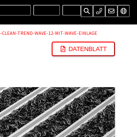
UNTERNEHMEN
SERVICES
INFOS
-CLEAN-TREND-WAVE-12-MIT-WAVE-EINLAGE
DATENBLATT