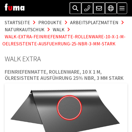
STARTSEITE
PRODUKTE
ARBEITSPLATZMATTEN
NATURKAUTSCHUK
WALK
WALK-EXTRA-FEINRIEFENMATTE-ROLLENWARE-10-X-1-M-
OELRESISTENTE-AUSFUEHRUNG-25-NBR-3-MM-STARK
WALK EXTRA
FEINRIEFENMATTE, ROLLENWARE, 10 X 1 M,
ÖLRESISTENTE AUSFÜHRUNG 25% NBR, 3 MM STARK