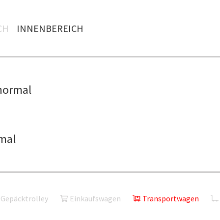
H
INNENBEREICH
normal
mal
Gepäcktrolley
Einkaufswagen
Transportwagen