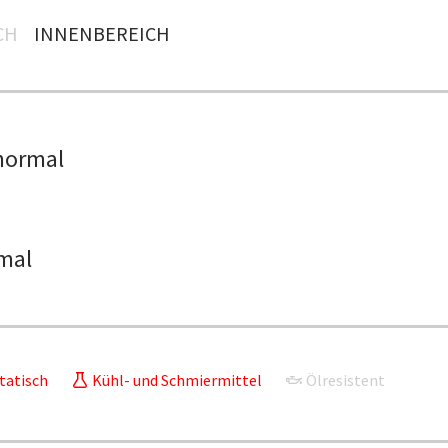
H
INNENBEREICH
normal
mal
tatisch
Kühl- und Schmiermittel
Ölresistent