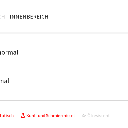
H
INNENBEREICH
normal
mal
tatisch
Kühl- und Schmiermittel
Ölresistent