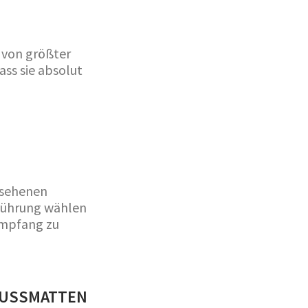
r von größter
ss sie absolut
esehenen
sführung wählen
Empfang zu
SSMATTEN