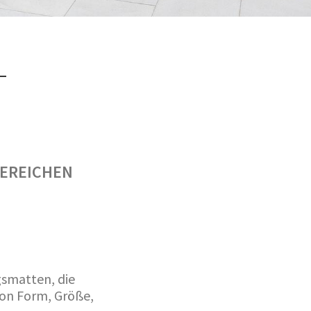
A
REICHEN V
gsmatten, die
von Form, Größe,