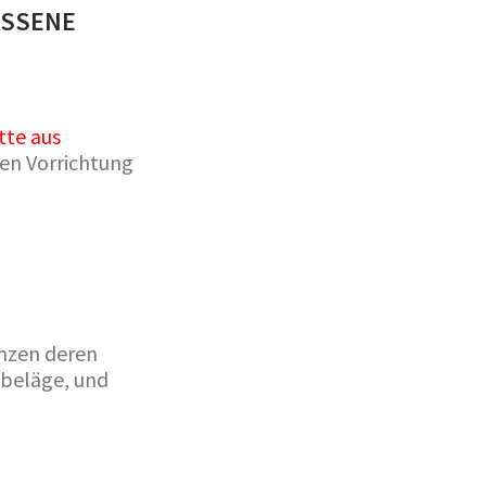
SENE F
te aus
ten Vorrichtung
nzen deren
nbeläge, und