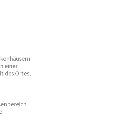
nkenhäusern
n einer
t des Ortes,
ßenbereich
e