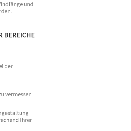
Windfänge und
rden.
R BEREICHE
ei der
 zu vermessen
engestaltung
rechend Ihrer